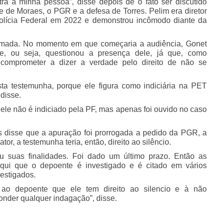
ra a minha pessoa”, disse depois de o fato ser discutido
re de Moraes, o PGR e a defesa de Torres. Pelim era diretor
lícia Federal em 2022 e demonstrou incômodo diante da
hamada. No momento em que começaria a audiência, Gonet
ele, ou seja, questionou a presença dele, já que, como
 comprometer a dizer a verdade pelo direito de não se
sta testemunha, porque ele figura como indiciária na PET
 disse.
 ele não é indiciado pela PF, mas apenas foi ouvido no caso
 disse que a apuração foi prorrogada a pedido da PGR, a
tor, a testemunha teria, então, direito ao silêncio.
u suas finalidades. Foi dado um último prazo. Então as
aqui que o depoente é investigado e é citado em vários
estigados.
ao depoente que ele tem direito ao silencio e à não
onder qualquer indagação”, disse.