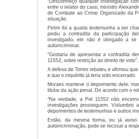
“Desconheço qualquer investigação cont
entre o relator do caso, ministro Alexand
de Combate ao Crime Organizado da Po
situação.
Pelim foi a quarta testemunha a ser c
pediu a contradita da participação d
investigado, ele não é obrigado a se
autoincriminar.
“Gostaria de apresentar a contradita de
11552, sobre restrição ao direito de voto”,
A defesa de Torres rebateu e afirmou que
e que o inquérito já teria sido encerrado.
Moraes manteve o depoimento dele, mas
titular da ação penal. De acordo com o rela
“Na verdade, a Pet 11552 não encerro
investigações prosseguem. Vislumbro 
depoimentos de testemunhas e outros inv
Então, da mesma forma, eu já aviso 
autoincriminação, pode se recusar a resp