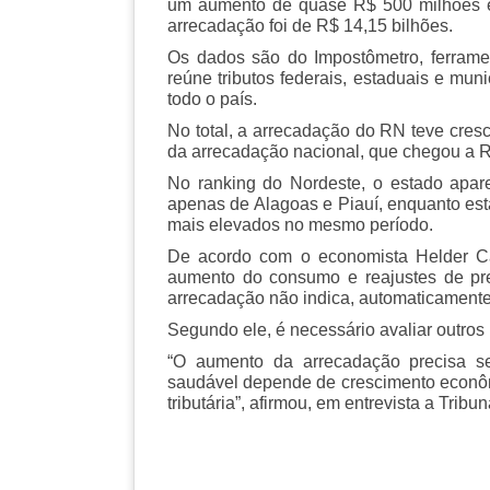
um aumento de quase R$ 500 milhões 
arrecadação foi de R$ 14,15 bilhões.
Os dados são do Impostômetro, ferram
reúne tributos federais, estaduais e mun
todo o país.
No total, a arrecadação do RN teve cres
da arrecadação nacional, que chegou a R$
No ranking do Nordeste, o estado apar
apenas de Alagoas e Piauí, enquanto es
mais elevados no mesmo período.
De acordo com o economista Helder Cav
aumento do consumo e reajustes de pr
arrecadação não indica, automaticamente
Segundo ele, é necessário avaliar outros
“O aumento da arrecadação precisa se
saudável depende de crescimento econôm
tributária”, afirmou, em entrevista a Tribu