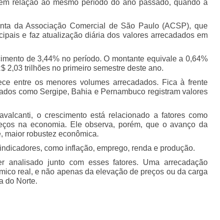
em relação ao mesmo período do ano passado, quando a
enta da Associação Comercial de São Paulo (ACSP), que
icipais e faz atualização diária dos valores arrecadados em
cimento de 3,44% no período. O montante equivale a 0,64%
 2,03 trilhões no primeiro semestre deste ano.
ece entre os menores volumes arrecadados. Fica à frente
tados como Sergipe, Bahia e Pernambuco registram valores
alcanti, o crescimento está relacionado a fatores como
eços na economia. Ele observa, porém, que o avanço da
, maior robustez econômica.
 indicadores, como inflação, emprego, renda e produção.
r analisado junto com esses fatores. Uma arrecadação
ico real, e não apenas da elevação de preços ou da carga
na do Norte.