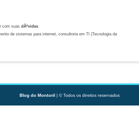
r com suas
dÃºvidas
.
nto de sistemas para internet, consultoria em TI (Tecnologia da
Blog do Montoril
| © Todos os direitos reservados