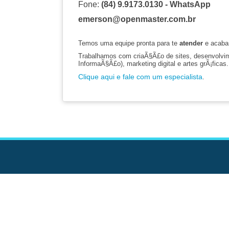
Fone:
(84) 9.9173.0130 - WhatsApp
emerson@openmaster.com.br
Temos uma equipe pronta para te
atender
e acaba
Trabalhamos com criaÃ§Ã£o de sites, desenvolvime
InformaÃ§Ã£o), marketing digital e artes grÃ¡ficas.
Clique aqui e fale com um especialista
.