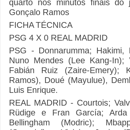
quarto nos minutos finais do
Gonçalo Ramos
FICHA TÉCNICA
PSG 4 X 0 REAL MADRID
PSG - Donnarumma; Hakimi, M
Nuno Mendes (Lee Kang-In); 
Fabián Ruiz (Zaire-Emery); K
Ramos), Doué (Mayulue), Dembé
Luis Enrique.
REAL MADRID - Courtois; Valver
Rüdige e Fran García; Arda
Bellingham (Modric); Mba