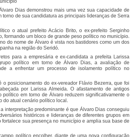
unicípio
 Álvaro Dias demonstrou mais uma vez sua capacidade de
em torno de sua candidatura as principais lideranças de Serra
ico o atual prefeito Acácio Brito, o ex-prefeito Serginho
o, formando um bloco de grande peso político no município.
rno do nome de Álvaro é vista nos bastidores como um dos
panha na região do Seridó.
etos para a empresária e ex-candidata a prefeita Larissa
upo político em torno de Álvaro Dias, a avaliação de
nde a enfrentar um processo de isolamento político no
é o posicionamento do ex-vereador Flávio Bezerra, que foi
cabeçada por Larissa Almeida. O afastamento de antigos
político em torno de Álvaro reduzem significativamente o
do atual cenário político local.
 a interpretação predominante é que Álvaro Dias conseguiu
dversários históricos e lideranças de diferentes grupos em
fortalece sua presença no município e amplia sua base de
campo político encolher, diante de uma nova configuração