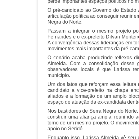
perde importantes espaços políticos no m
O pré-candidato ao Governo do Estado
articulação política ao conseguir reunir 
Negra do Norte.
Passam a integrar o mesmo projeto polít
Fernandes e o ex-prefeito Dilvan Monteir
A convergência dessas lideranças em to
movimentos mais importantes da pré-cam
O cenário acaba produzindo reflexos dir
Almeida. Com a consolidação desse gr
observadores locais é que Larissa te
município.
Um dos fatos que reforçam essa leitura 
candidato a vice-prefeito na chapa en
aliados e a formação de um amplo bloco 
espaço de atuação da ex-candidata dentro 
Nos bastidores de Serra Negra do Norte,
construir uma aliança ampla, reunindo a
torno de um mesmo projeto. O movimento 
apoio no Seridó.
Enquanto isso, Larissa Almeida vê seu 