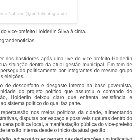
Um post compartilhado por Portal Mato Grande Notícias (@portalmatograndenoticias)
do vice-prefeito Holderlin Silva à cima.
ograndenoticias
er nos bastidores após uma live do vice-prefeito Holderlin
sua situação dentro da atual gestão municipal. Em tom de
 perseguido politicamente por integrantes do mesmo grupo
as eleições.
io de desconforto e desgaste interno na base governista,
unidade do projeto político que assumiu o comando do
ão, Holderlin deixou claro que enfrenta resistência e
ao sistema político do qual faz parte.
repercussão nos meios políticos da cidade, alimentando
rativas, disputas por espaço e possíveis rupturas dentro do
 cena política local, a manifestação pública do vice-prefeito
e tensão interna desde o início da atual gestão.
sódio, adversários enxergam nas declarações um indicativo