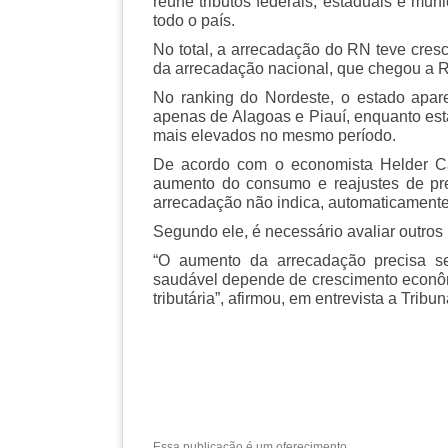
reúne tributos federais, estaduais e mun
todo o país.
No total, a arrecadação do RN teve cres
da arrecadação nacional, que chegou a R$
No ranking do Nordeste, o estado apar
apenas de Alagoas e Piauí, enquanto es
mais elevados no mesmo período.
De acordo com o economista Helder Cav
aumento do consumo e reajustes de pr
arrecadação não indica, automaticamente
Segundo ele, é necessário avaliar outros
“O aumento da arrecadação precisa se
saudável depende de crescimento econôm
tributária”, afirmou, em entrevista a Tribu
Essa publicação é um oferecimento