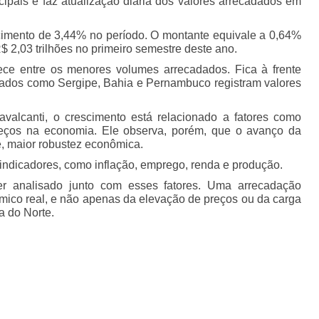
icipais e faz atualização diária dos valores arrecadados em
cimento de 3,44% no período. O montante equivale a 0,64%
 2,03 trilhões no primeiro semestre deste ano.
ece entre os menores volumes arrecadados. Fica à frente
tados como Sergipe, Bahia e Pernambuco registram valores
alcanti, o crescimento está relacionado a fatores como
eços na economia. Ele observa, porém, que o avanço da
, maior robustez econômica.
 indicadores, como inflação, emprego, renda e produção.
r analisado junto com esses fatores. Uma arrecadação
ico real, e não apenas da elevação de preços ou da carga
na do Norte.